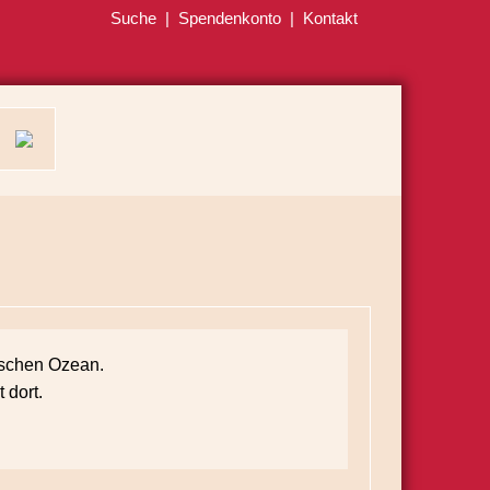
Suche
|
Spendenkonto
|
Kontakt
dischen Ozean.
 dort.